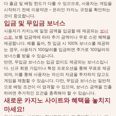
다 출금 및 베팅 한도가 다를 수 있으므로, 사용자는 게임을
시작하기 전에 이용약관 – 온라인 카지노 규정을 확인하는
것이 중요합니다.
입금 및 무입금 보너스
사용자가 카지노에 일정 금액을 입금할 때 제공되는
보너
스로
, 보통 입금액에 따라 추가 금액이나 무료 스핀 혜택을
제공합니다. 예를 들어, 첫 입금 시 100% 보너스를 제공하
는 경우, 사용자가 100달러를 입금하면 추가로 100달러의
보너스를 받을 수 있습니다.
반면, 무입금 보너스는 입금 없이도 제공되는 보너스입니
다. 신규 회원 가입이나 특정 프로모션을 통해 무료로 제공
되며, 이를 통해 사용자는 자신의 자금을 투자하지 않고도
게임을 체험할 수 있습니다. 다만, 무입금 보너스는 일반적
으로 베팅 조건이 더 엄격할 수 있으며, 보너스 금액을 인출
하려면 추가적인 요건을 충족해야 할 수 있습니다.
새로운 카지노 사이트와 혜택을 놓치지
마세요!