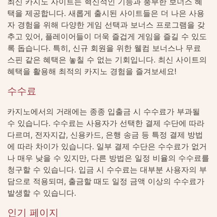
최신 카지노 사이트는 혁신적인 기능과 풍부한 보너스 혜
택을 제공합니다. 새롭게 출시된 사이트들은 더 나은 사용
자 경험을 위해 다양한 게임 선택과 보너스 프로그램을 갖
추고 있어, 플레이어들이 더욱 즐겁게 게임을 즐길 수 있도
록 돕습니다. 특히, 신규 회원을 위한 웰컴 보너스나 무료
스핀 같은 혜택은 놓칠 수 없는 기회입니다. 최신 사이트의
혜택을 활용해 최적의 카지노 경험을 즐겨보세요!
수수료
카지노에서의 거래에는 종종 입출금 시 수수료가 부과될
수 있습니다. 수수료는 사용자가 선택한 결제 수단에 따라
다르며, 전자지갑, 신용카드, 은행 송금 등 특정 결제 방법
에 따라 차이가 있습니다. 일부 결제 수단은 수수료가 없거
나 매우 낮을 수 있지만, 다른 방법은 일정 비율의 수수료를
청구할 수 있습니다. 입금 시 수수료는 대부분 사용자의 부
담으로 적용되며, 출금할 때도 일정 금액 이상의 수수료가
발생할 수 있습니다.
인기 페이지