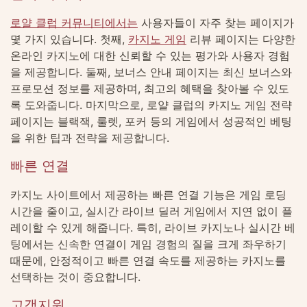
로얄 클럽 커뮤니티에서는
사용자들이 자주 찾는 페이지가
몇 가지 있습니다. 첫째,
카지노 게임
리뷰 페이지는 다양한
온라인 카지노에 대한 신뢰할 수 있는 평가와 사용자 경험
을 제공합니다. 둘째, 보너스 안내 페이지는 최신 보너스와
프로모션 정보를 제공하며, 최고의 혜택을 찾아볼 수 있도
록 도와줍니다. 마지막으로, 로얄 클럽의 카지노 게임 전략
페이지는 블랙잭, 룰렛, 포커 등의 게임에서 성공적인 베팅
을 위한 팁과 전략을 제공합니다.
빠른 연결
카지노 사이트에서 제공하는 빠른 연결 기능은 게임 로딩
시간을 줄이고, 실시간 라이브 딜러 게임에서 지연 없이 플
레이할 수 있게 해줍니다. 특히, 라이브 카지노나 실시간 베
팅에서는 신속한 연결이 게임 경험의 질을 크게 좌우하기
때문에, 안정적이고 빠른 연결 속도를 제공하는 카지노를
선택하는 것이 중요합니다.
고객지원