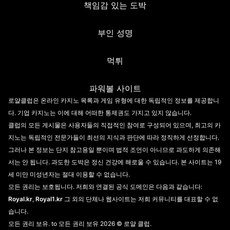
책임감 있는 도박
부인 성명
먹튀
파워볼 사이트
로얄클럽은 온라인 카지노 목록과 게임 유형에 대한 독립적인 정보를 제공합니
다. 기업 카지노는 이에 대해 어떠한 통제권도 가지고 있지 않습니다.
클럽의 모든 게시물은 사용자들의 직접적인 참여로 구성되어 있으며, 최고의 카
지노는 독립적인 전문가들이 최선의 지식과 판단에 따라 정직하게 선정합니다.
그러나 본 정보는 단지 참고용일 뿐이며 법적 조언이 아니므로 과도하게 의존해
서는 안 됩니다. 과도한 도박은 정신 건강에 해로울 수 있습니다. 본 사이트는 19
세 미만 미성년자는 절대 이용할 수 없습니다.
모든 권리는 보호됩니다. 저희와 연결된 공식 도메인은 다음과 같습니다:
Royal.kr
,
Royal1.kr
그 외의 단체나 웹사이트는 저희 커뮤니티를 대표할 수 없
습니다.
모든 권리 보유. to 모든 권리 보유 2026 © 로얄 클럽.