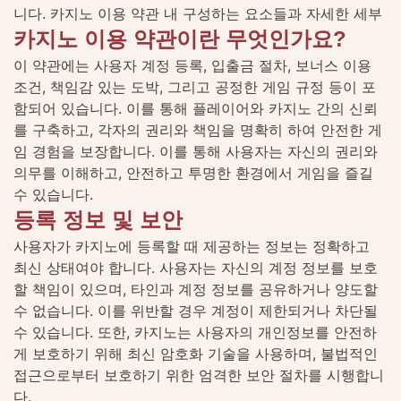
니다. 카지노 이용 약관 내 구성하는 요소들과 자세한 세부
카지노 이용 약관이란 무엇인가요?
이 약관에는 사용자 계정 등록, 입출금 절차, 보너스 이용
조건, 책임감 있는 도박, 그리고 공정한 게임 규정 등이 포
함되어 있습니다. 이를 통해 플레이어와 카지노 간의 신뢰
를 구축하고, 각자의 권리와 책임을 명확히 하여 안전한 게
임 경험을 보장합니다. 이를 통해 사용자는 자신의 권리와
의무를 이해하고, 안전하고 투명한 환경에서 게임을 즐길
수 있습니다.
등록 정보 및 보안
사용자가 카지노에 등록할 때 제공하는 정보는 정확하고
최신 상태여야 합니다. 사용자는 자신의 계정 정보를 보호
할 책임이 있으며, 타인과 계정 정보를 공유하거나 양도할
수 없습니다. 이를 위반할 경우 계정이 제한되거나 차단될
수 있습니다. 또한, 카지노는 사용자의 개인정보를 안전하
게 보호하기 위해 최신 암호화 기술을 사용하며, 불법적인
접근으로부터 보호하기 위한 엄격한 보안 절차를 시행합니
다.