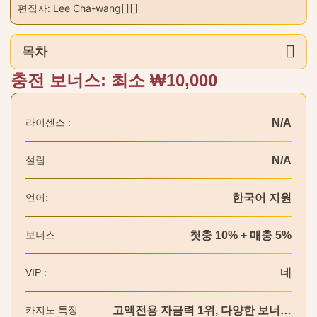
편집자: Lee Cha-wang
목차
충전 보너스: 최소 ₩10,000
N/A
라이센스 :
N/A
설립:
한국어 지원
언어:
첫충 10% + 매충 5%
보너스:
네
VIP :
고액전용 자금력 1위, 다양한 보너스
카지노 특징: