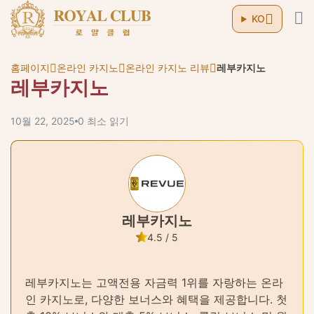
KO
홈페이지
온라인 카지노
온라인 카지노 리뷰
레부카지노
레부카지노
10월 22, 2025
0 최소 읽기
레부카지노
4.5 / 5
레부카지노는 고액전용 자금력 1위를 자랑하는 온라
인 카지노로, 다양한 보너스와 혜택을 제공합니다. 첫