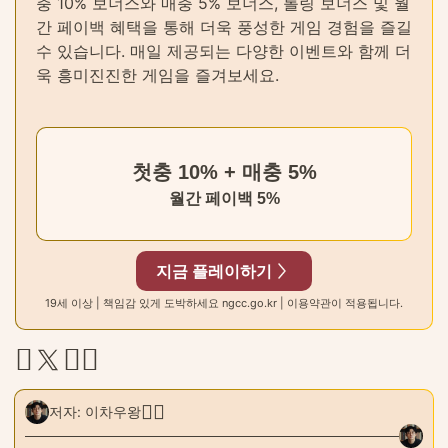
충 10% 보너스와 매충 5% 보너스, 롤링 보너스 및 월
간 페이백 혜택을 통해 더욱 풍성한 게임 경험을 즐길
수 있습니다. 매일 제공되는 다양한 이벤트와 함께 더
욱 흥미진진한 게임을 즐겨보세요.
첫충 10% + 매충 5%
월간 페이백 5%
지금 플레이하기
19세 이상 | 책임감 있게 도박하세요
ngcc.go.kr
| 이용약관이 적용됩니다.
저자: 이차우왕