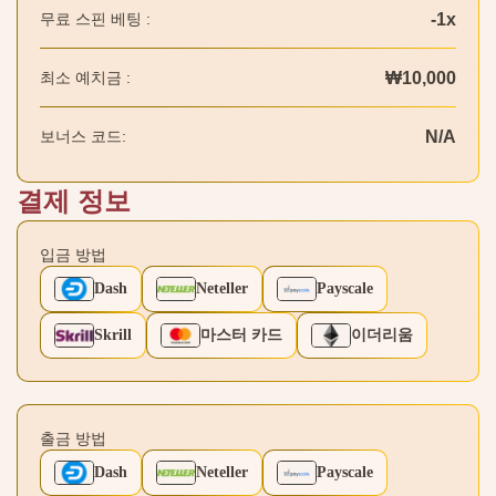
-1x
무료 스핀 베팅 :
₩10,000
최소 예치금 :
N/A
보너스 코드:
결제 정보
입금 방법
Dash
Neteller
Payscale
Skrill
마스터 카드
이더리움
출금 방법
Dash
Neteller
Payscale