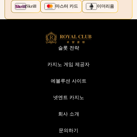
Skrill
마스터 카드
이더리움
슬롯 전략
카지노 게임 제공자
에볼루션 사이트
넷엔트 카지노
회사 소개
문의하기