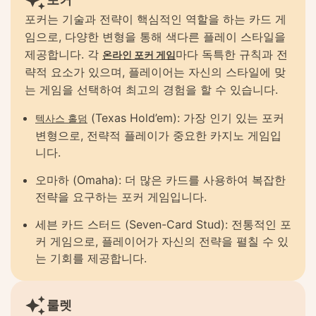
포커
포커는 기술과 전략이 핵심적인 역할을 하는 카드 게
임으로, 다양한 변형을 통해 색다른 플레이 스타일을
제공합니다. 각
마다 독특한 규칙과 전
온라인 포커 게임
략적 요소가 있으며, 플레이어는 자신의 스타일에 맞
는 게임을 선택하여 최고의 경험을 할 수 있습니다.
(Texas Hold’em): 가장 인기 있는 포커
텍사스 홀덤
변형으로, 전략적 플레이가 중요한 카지노 게임입
니다.
오마하 (Omaha): 더 많은 카드를 사용하여 복잡한
전략을 요구하는 포커 게임입니다.
세븐 카드 스터드 (Seven-Card Stud): 전통적인 포
커 게임으로, 플레이어가 자신의 전략을 펼칠 수 있
는 기회를 제공합니다.
룰렛