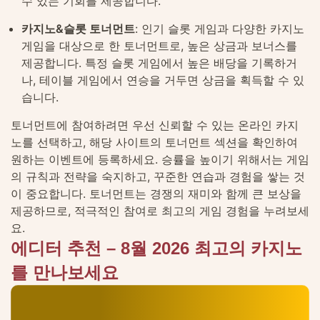
수 있는 기회를 제공합니다.
카지노&슬롯 토너먼트
: 인기 슬롯 게임과 다양한 카지노
게임을 대상으로 한 토너먼트로, 높은 상금과 보너스를
제공합니다. 특정 슬롯 게임에서 높은 배당을 기록하거
나, 테이블 게임에서 연승을 거두면 상금을 획득할 수 있
습니다.
토너먼트에 참여하려면 우선 신뢰할 수 있는 온라인 카지
노를 선택하고, 해당 사이트의 토너먼트 섹션을 확인하여
원하는 이벤트에 등록하세요. 승률을 높이기 위해서는 게임
의 규칙과 전략을 숙지하고, 꾸준한 연습과 경험을 쌓는 것
이 중요합니다. 토너먼트는 경쟁의 재미와 함께 큰 보상을
제공하므로, 적극적인 참여로 최고의 게임 경험을 누려보세
요.
에디터 추천 – 8월 2026 최고의 카지노
를 만나보세요