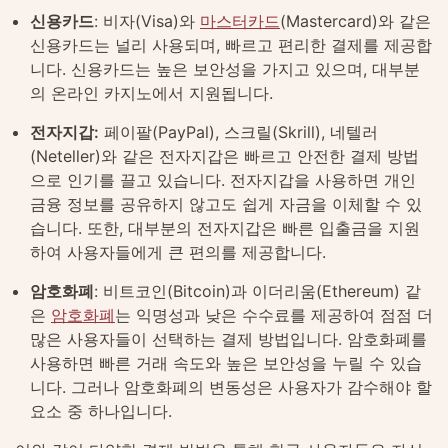
신용카드
: 비자(Visa)와
마스터카드
(Mastercard)와 같은
신용카드는 널리 사용되며, 빠르고 편리한 결제를 제공합
니다. 신용카드는 높은 보안성을 가지고 있으며, 대부분
의 온라인 카지노에서 지원됩니다.
전자지갑:
페이팔(PayPal), 스크릴(Skrill), 네텔러
(Neteller)와 같은 전자지갑은 빠르고 안전한 결제 방법
으로 인기를 끌고 있습니다. 전자지갑을 사용하면 개인
금융 정보를 공유하지 않고도 쉽게 자금을 이체할 수 있
습니다. 또한, 대부분의 전자지갑은 빠른 입출금을 지원
하여 사용자들에게 큰 편의를 제공합니다.
암호화폐
: 비트코인(Bitcoin)과 이더리움(Ethereum) 같
은
암호화폐
는 익명성과 낮은 수수료를 제공하여 점점 더
많은 사용자들이 선택하는 결제 방법입니다. 암호화폐를
사용하면 빠른 거래 속도와 높은 보안성을 누릴 수 있습
니다. 그러나 암호화폐의 변동성은 사용자가 감수해야 할
요소 중 하나입니다.