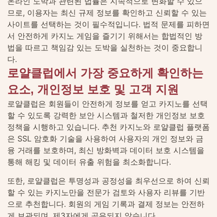
온라인 도박과 관련된 법률은 지속적으로 변화할 수 있으
므로, 이용자는 최신 규제 정보를 확인하고 신뢰할 수 있는
사이트를 선택하는 것이 필수적입니다. 법적 문제를 피하면
서 안전하게 카지노 게임을 즐기기 위해서는 합법적인 방
법을 따르고 책임감 있는 도박을 실천하는 것이 중요합니
다.
로얄클럽에서 가장 중요하게 확인하는
요소, 개인정보 보호 및 고객 지원
로얄클럽은 회원들이 안전하게 정보를 얻고 카지노를 선택
할 수 있도록 강력한 보안 시스템과 철저한 개인정보 보호
정책을 시행하고 있습니다. 추천 카지노와 로얄클럽 플랫폼
은 SSL 암호화 기술을 사용하여 사용자의 개인 정보와 금
융 거래를 보호하며, 최신 방화벽과 데이터 보호 시스템을
통해 해킹 및 데이터 유출 위험을 최소화합니다.
또한, 로얄클럽은 투명성과 공정성을 최우선으로 하여 신뢰
할 수 있는 카지노만을 전문가 검토와 사용자 리뷰를 기반
으로 추천합니다. 회원의 게임 기록과 결제 정보는 안전하
게 보관되며, 제3자에게 공유되지 않습니다.