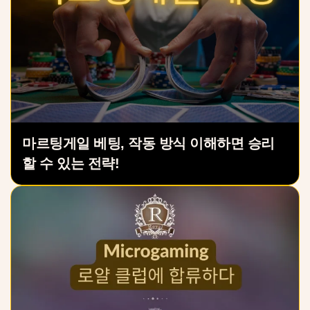
마르팅게일 베팅, 작동 방식 이해하면 승리
할 수 있는 전략!