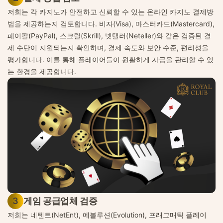
저희는 각 카지노가 안전하고 신뢰할 수 있는 온라인 카지노 결제방
법을 제공하는지 검토합니다. 비자(Visa), 마스터카드(Mastercard),
페이팔(PayPal), 스크릴(Skrill), 넷텔러(Neteller)와 같은 검증된 결
제 수단이 지원되는지 확인하며, 결제 속도와 보안 수준, 편리성을
평가합니다. 이를 통해 플레이어들이 원활하게 자금을 관리할 수 있
는 환경을 제공합니다.
게임 공급업체 검증
저희는 네텐트(NetEnt), 에볼루션(Evolution), 프래그매틱 플레이