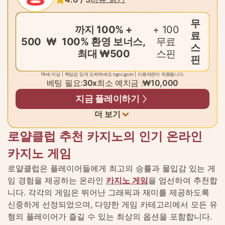
무
까지 100% +
+ 100
료
500
₩
100% 환영 보너스,
무료
스
최대 ₩500
스핀
핀
19세 이상 | 책임감 있게 도박하세요
ngcc.go.kr
| 이용약관이 적용됩니다.
베팅 필요
:
30x
최소 예치금
:
₩10,000
지금 플레이하기
더 보기
로얄클럽 추천 카지노의 인기 온라인
카지노 게임
로얄클럽은 플레이어들에게 최고의 승률과 몰입감 있는 게
임 경험을 제공하는 온라인
카지노 게임
을 엄선하여 추천합
니다. 각각의 게임은 뛰어난 그래픽과 재미를 제공하도록
신중하게 선정되었으며, 다양한 게임 카테고리에서 모든 유
형의 플레이어가 즐길 수 있는 최상의 옵션을 포함합니다.