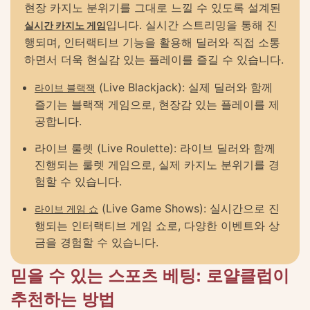
현장 카지노 분위기를 그대로 느낄 수 있도록 설계된
입니다. 실시간 스트리밍을 통해 진
실시간 카지노 게임
행되며, 인터랙티브 기능을 활용해 딜러와 직접 소통
하면서 더욱 현실감 있는 플레이를 즐길 수 있습니다.
(Live Blackjack): 실제 딜러와 함께
라이브 블랙잭
즐기는 블랙잭 게임으로, 현장감 있는 플레이를 제
공합니다.
라이브 룰렛 (Live Roulette): 라이브 딜러와 함께
진행되는 룰렛 게임으로, 실제 카지노 분위기를 경
험할 수 있습니다.
(Live Game Shows): 실시간으로 진
라이브 게임 쇼
행되는 인터랙티브 게임 쇼로, 다양한 이벤트와 상
금을 경험할 수 있습니다.
믿을 수 있는 스포츠 베팅: 로얄클럽이
추천하는 방법