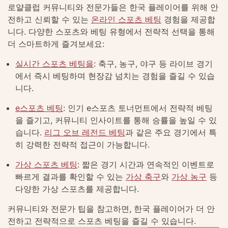
로얄클럽 커뮤니티와 전문가들은 한국 플레이어를 위해 안
전하고 신뢰할 수 있는
온라인 스포츠 베팅
경험을 제공합
니다. 다양한 스포츠와 베팅 유형에서 전략적 선택을 통해
더 스마트하게 즐겨보세요:
실시간 스포츠 베팅을
: 축구, 농구, 야구 등 라이브 경기
에서 즉시 베팅하며 현장감 넘치는 경험을 즐길 수 있습
니다.
e스포츠 베팅
: 인기 e스포츠 토너먼트에서 전략적 베팅
을 즐기고, 커뮤니티 인사이트를 통해 승률을 높일 수 있
습니다.
리그 오브 레전드 베팅
과 같은 주요 경기에서 특
히 강력한 전략적 접근이 가능합니다.
가상 스포츠 베팅
: 짧은 경기 시간과 연속적인 이벤트로
빠르게 결과를 확인할 수 있는
가상 축구
와
가상 농구
등
다양한 가상 스포츠를 제공합니다.
커뮤니티와 전문가 팁을 참고하면, 한국 플레이어가 더 안
전하고 전략적으로 스포츠 베팅을 즐길 수 있습니다.