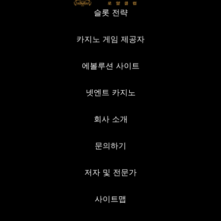
슬롯 전략
카지노 게임 제공자
에볼루션 사이트
넷엔트 카지노
회사 소개
문의하기
저자 및 전문가
사이트맵