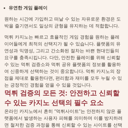
유연한 게임 플레이
원하는 시간에 가입하고 떠날 수 있는 자유로운 환경은 도
박을 즐기면서도 일상의 균형을 유지하는 데 적합합니다.
먹튀 카지노는 빠르고 효율적인 게임 경험을 원하는 플레
이어들에게 최적의 선택지가 될 수 있습니다. 플랫폼의 유
연성과 익명성, 그리고 간소화된 절차는 바쁜 현대인들의
요구를 충족시킵니다. 다만, 안전한 플레이를 위해 신뢰할
수 있는 먹튀 검증소와 먹튀 공유 플랫폼의 정보를 활용하
여 신중하게 선택하는 것이 중요합니다. 먹튀 카지노의 장
점을 제대로 활용한다면, 편리함과 재미를 모두 누릴 수 있
는 긍정적인 경험을 얻을 수 있을 것입니다.
먹튀 검증의 모든 것: 안전하고 신뢰할
수 있는 카지노 선택의 필수 요소
온라인 카지노에서 흔히 “먹튀사이트”는 안전하지 않은 플
랫폼에서 발생하는 사용자 피해를 의미하며 이를 방지하려
면 철저한 검증 과정을 통해 신뢰할 수 있는 사이트를 선택