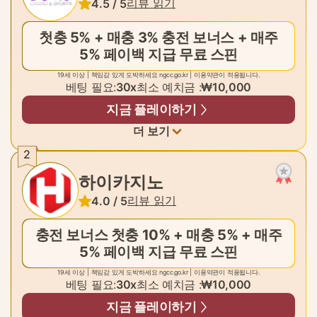
리뷰 읽기
4.5 / 5
첫충 5% + 매충 3% 충전 보너스 + 매주
5% 페이백 지급 무료 스핀
19세 이상 | 책임감 있게 도박하세요
ngcc.go.kr
| 이용약관이 적용됩니다.
베팅 필요
:
30x
최소 예치금
:
₩10,000
지금 플레이하기
더 보기
하이카지노
리뷰 읽기
4.0 / 5
충전 보너스 첫충 10% + 매충 5% + 매주
5% 페이백 지급 무료 스핀
19세 이상 | 책임감 있게 도박하세요
ngcc.go.kr
| 이용약관이 적용됩니다.
베팅 필요
:
30x
최소 예치금
:
₩10,000
지금 플레이하기