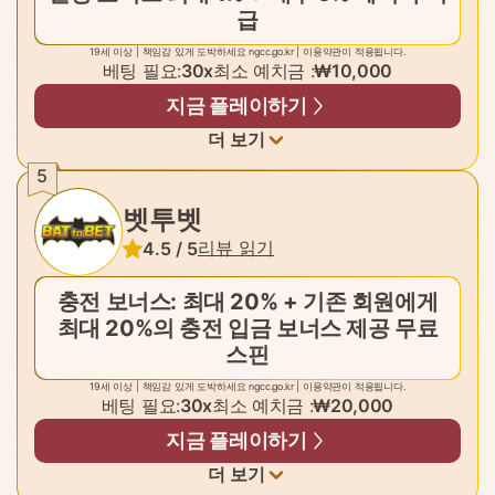
급
19세 이상 | 책임감 있게 도박하세요
ngcc.go.kr
| 이용약관이 적용됩니다.
베팅 필요
:
30x
최소 예치금
:
₩10,000
지금 플레이하기
더 보기
벳투벳
리뷰 읽기
4.5 / 5
충전 보너스: 최대 20% + 기존 회원에게
최대 20%의 충전 입금 보너스 제공 무료
스핀
19세 이상 | 책임감 있게 도박하세요
ngcc.go.kr
| 이용약관이 적용됩니다.
베팅 필요
:
30x
최소 예치금
:
₩20,000
지금 플레이하기
더 보기