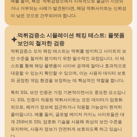
예를 들어, 특정 먹튀검증소에서 지속적으로 출금이 지연되
거나 거부되는 사례가 발견된다면, 해당 먹튀사이트는 신뢰성
이 낮은 것으로 간주되어야 합니다.
먹튀검증소 시뮬레이션 해킹 테스트: 플랫폼
보안의 철저한 검증
먹튀검증소 모의 해킹 테스트는 먹튀를 방지하고 사이트의 보
안 수준을 철저히 평가하기 위한 필수적인 과정입니다. 이 테
스트를 통해 해당 플랫폼이 사이버 공격에 얼마나 효과적으로
대응할 수 있는지 확인할 수 있으며, 이는 사용자 데이터 보호
와 공정한 게임 환경을 보장하는 데 핵심적인 역할을 합니다.
특히 SSL 보안 인증은 가장 기본적이면서도 중요한 요소입니
다. SSL 인증이 적용된 먹튀사이트는 모든 데이터가 암호화
되므로, 해커가 정보에 접근하거나 악용할 가능성이 현저히
줄어듭니다. 예를 들어, 글로벌 메이저 카지노 사이트들은 대
개 256비트 SSL 암호화 기술을 사용해 최상의 보안 수준을
유지하며, 사용자 정보가 안전하게 보호되도록 하고 있습니
다.