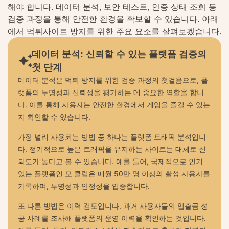
해야 합니다. 데이터 분석, 보안 테스트, 인증 상태 조회 등
검증 과정을 통해 안전한 환경을 확보할 수 있습니다. 아래
에서 먹튀사이트 방지를 위한 주요 요소를 살펴보겠습니다.
데이터 분석: 신뢰할 수 있는 플랫폼 검증의
첫 단계
데이터 분석은 먹튀 방지를 위한 검증 과정의 첫걸음으로, 플
랫폼의 투명성과 신뢰성을 평가하는 데 중요한 역할을 합니
다. 이를 통해 사용자는 안전한 환경에서 게임을 즐길 수 있는
지 확인할 수 있습니다.
가장 널리 사용되는 방법 중 하나는 플랫폼 트래픽 분석입니
다. 정기적으로 높은 트래픽을 유지하는 사이트는 대체로 신
뢰도가 높다고 볼 수 있습니다. 예를 들어, 국제적으로 인기
있는 플랫폼인 모 클럽은 매월 50만 명 이상의 활성 사용자를
기록하며, 투명성과 안정성을 입증합니다.
또 다른 방법은 이력 검토입니다. 과거 사용자들의 입출금 성
공 사례를 조사해 플랫폼의 운영 이력을 확인하는 것입니다.