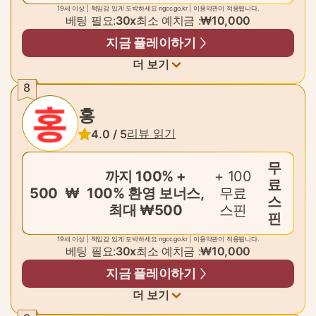
19세 이상 | 책임감 있게 도박하세요
ngcc.go.kr
| 이용약관이 적용됩니다.
베팅 필요
:
30x
최소 예치금
:
₩10,000
지금 플레이하기
더 보기
홍
리뷰 읽기
4.0 / 5
무
까지 100% +
+ 100
료
500
₩
100% 환영 보너스,
무료
스
최대 ₩500
스핀
핀
19세 이상 | 책임감 있게 도박하세요
ngcc.go.kr
| 이용약관이 적용됩니다.
베팅 필요
:
30x
최소 예치금
:
₩10,000
지금 플레이하기
더 보기