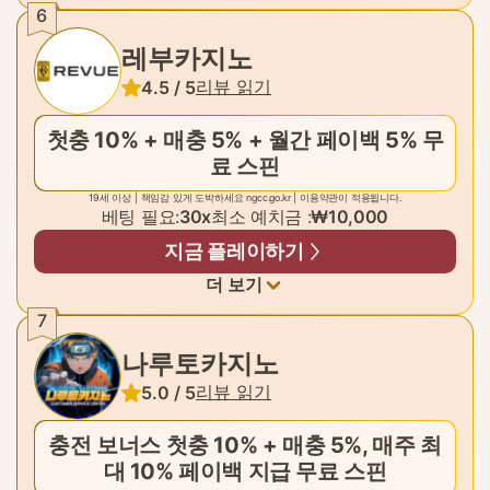
레부카지노
리뷰 읽기
4.5 / 5
첫충 10% + 매충 5% + 월간 페이백 5% 무
료 스핀
19세 이상 | 책임감 있게 도박하세요
ngcc.go.kr
| 이용약관이 적용됩니다.
베팅 필요
:
30x
최소 예치금
:
₩10,000
지금 플레이하기
더 보기
나루토카지노
리뷰 읽기
5.0 / 5
충전 보너스 첫충 10% + 매충 5%, 매주 최
대 10% 페이백 지급 무료 스핀