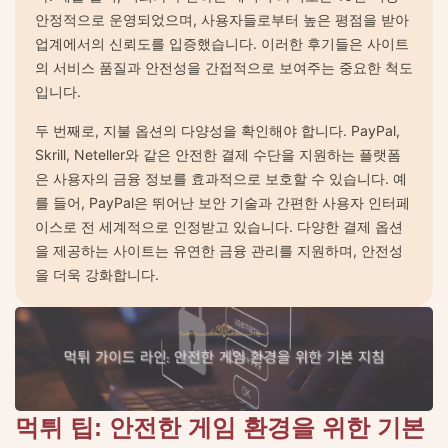
안정적으로 운영되었으며, 사용자들로부터 높은 평점을 받아
업계에서의 신뢰도를 입증했습니다. 이러한 후기들은 사이트
의 서비스 품질과 안전성을 간접적으로 보여주는 중요한 척도
입니다.
두 번째로, 지불 옵션의 다양성을 확인해야 합니다. PayPal,
Skrill, Neteller와 같은 안전한 결제 수단을 지원하는 플랫폼
은 사용자의 금융 정보를 효과적으로 보호할 수 있습니다. 예
를 들어, PayPal은 뛰어난 보안 기술과 간편한 사용자 인터페
이스로 전 세계적으로 인정받고 있습니다. 다양한 결제 옵션
을 제공하는 사이트는 유연한 금융 관리를 지원하며, 안전성
을 더욱 강화합니다.
먹튀 팁: 안전한 게임 환경을 위한 기본